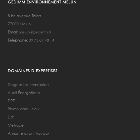
GEDIMM ENVIRONNEMENT MELUN
8 bis avenue Thiers
77000 Melun
Email:
melun@gedimm.fr
Téléphone:
09 73 89 48 14
DOMAINES D’EXPERTISES
Diagnostics Immobiliers
Audit Énergétique
DPE
Plomb dans l’eau
ERP
Métrage
Amiante avant travaux