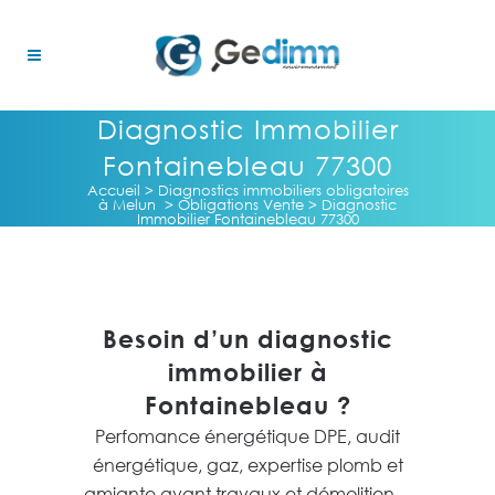
Diagnostic Immobilier
Fontainebleau 77300
Accueil
>
Diagnostics immobiliers obligatoires
à Melun
>
Obligations Vente
>
Diagnostic
Immobilier Fontainebleau 77300
Besoin d’un diagnostic
immobilier à
Fontainebleau ?
Perfomance énergétique DPE, audit
énergétique, gaz, expertise plomb et
amiante avant travaux et démolition…