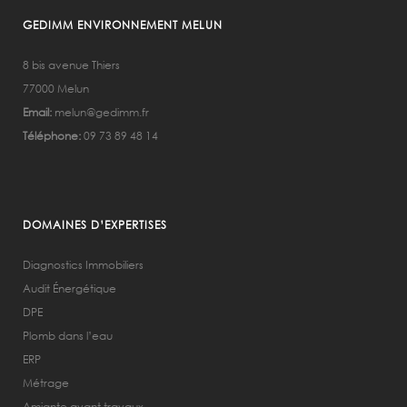
GEDIMM ENVIRONNEMENT MELUN
8 bis avenue Thiers
77000 Melun
Email:
melun@gedimm.fr
Téléphone:
09 73 89 48 14
DOMAINES D’EXPERTISES
Diagnostics Immobiliers
Audit Énergétique
DPE
Plomb dans l’eau
ERP
Métrage
Amiante avant travaux