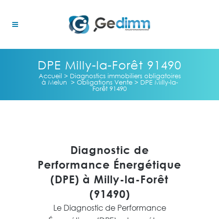
DPE Milly-la-Forêt 91490
Accueil
>
Diagnostics immobiliers obligatoires
à Melun
>
Obligations Vente
>
DPE Milly-la-
Forêt 91490
Diagnostic de
Performance Énergétique
(DPE) à Milly-la-Forêt
(91490)
Le Diagnostic de Performance