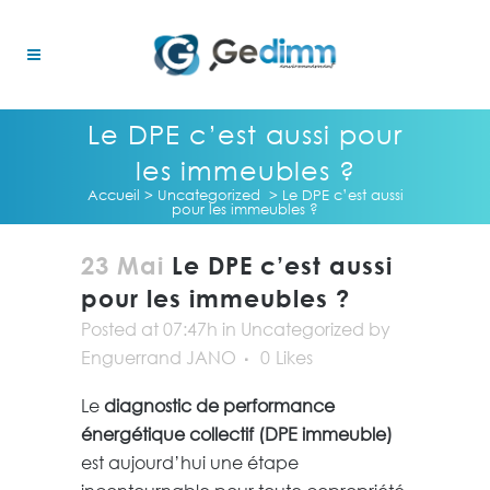
Le DPE c’est aussi pour
les immeubles ?
Accueil
>
Uncategorized
>
Le DPE c’est aussi
pour les immeubles ?
23 Mai
Le DPE c’est aussi
pour les immeubles ?
Posted at 07:47h
in
Uncategorized
by
Enguerrand JANO
0
Likes
Le
diagnostic de performance
énergétique collectif (DPE immeuble)
est aujourd’hui une étape