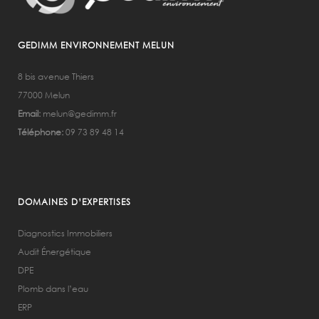
GEDIMM ENVIRONNEMENT MELUN
8 bis avenue Thiers
77000 Melun
Email:
melun@gedimm.fr
Téléphone:
09 73 89 48 14
DOMAINES D’EXPERTISES
Diagnostics Immobiliers
Audit Énergétique
DPE
Plomb dans l’eau
ERP