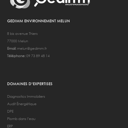
GEDIMM ENVIRONNEMENT MELUN
8 bis avenue Thiers
77000 Melun
Email:
melun@gedimm.fr
Téléphone:
09 73 89 48 14
DOMAINES D’EXPERTISES
Diagnostics Immobiliers
Audit Énergétique
DPE
Plomb dans l’eau
ERP